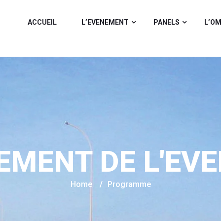
ACCUEIL
L’EVENEMENT
PANELS
L’O
EMENT DE L'EV
Home
/
Programme