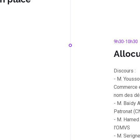
9h30-10h30
Allocu
Discours :
- M. Yousso
Commerce et
nom des dél
- M. Baïdy 
Patronat (C
- M. Hamed
l’OMVS
- M. Serign