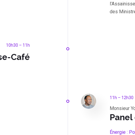
l’Assainiss
des Ministr
10h30 – 11h
se-Café
11h – 12h30
Monsieur Y
Panel
Énergie : Po